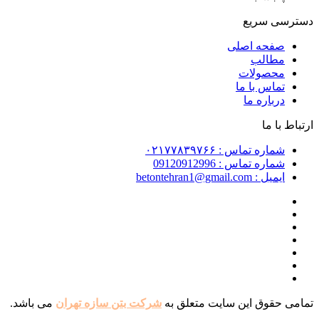
دسترسی سریع
صفحه اصلی
مطالب
محصولات
تماس با ما
درباره ما
ارتباط با ما
شماره تماس : ۰۲۱۷۷۸۳۹۷۶۶
شماره تماس : 09120912996
ایمیل : betontehran1@gmail.com
تمامی حقوق این سایت متعلق به
شرکت بتن سازه تهران
می باشد.