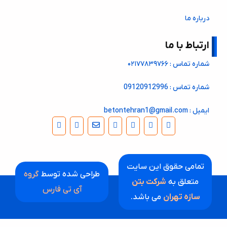
درباره ما
ارتباط با ما
شماره تماس : ۰۲۱۷۷۸۳۹۷۶۶
شماره تماس : 09120912996
ایمیل : betontehran1@gmail.com
تمامی حقوق این سایت
طراحی شده توسط
گروه
متعلق به
شرکت بتن
آی تی فارس
سازه تهران
می باشد.