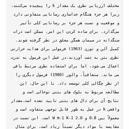
مختلف ارزیابی نظری یک مقدار k را پیچیده می‌کنند، 
زیرا هر جزء هنگام جداسازی رسانایی متفاوتی دارد 
و موقعیت و نسبت هر جزء بر رسانایی کلی تأثیر 
می‌گذارد. برای ساده کردن این امر، ممکن است ذرات 
سنگدانه در سیمان همگن معلق در نظر گرفته شوند. 
کمبل آلن و تورن (1963) فرمولی برای هدایت حرارتی 
نظری بتن به دست آوردند.در عمل این فرمول به ندرت 
اعمال می شود، اما برای استفاده نظری مرتبط باقی 
می ماند. متعاقباً، والور (1980) فرمول دیگری را 
از نظر چگالی کلی توسعه داد. با این حال، این 
مطالعه مربوط به بلوک های بتنی توخالی است و 
نتایج آن برای دال های بتنی تایید نشده است.مقدار 
واقعی k در عمل به طور قابل توجهی متفاوت است و 
معمولاً بین 0.8 و 2.0 W m-1 K-1 است. این نسبت در 
مقایسه با مواد دیگر نسبتاً زیاد است، برای مثال 