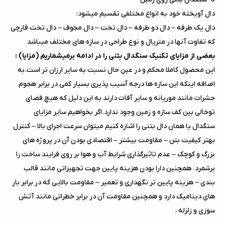
دال آویخته خود به انواع مختلفی تقسیم میشود:
دال یک طرفه – دال دو طرفه – دال تخت – دال مجوف – دال تخت قارچی
که تفاوت آنها در متریال و نوع طراحی در سازه های مختلف میباشد
بعضی از مزایای تکنیک سنگدال بتنی را در ادامه برمیشماریم (
مزایا
) :
این محصول کاملا محکم و در عین حال نسبت به سایر ارزان تر است.به
اضافه اینکه این سازه ها درجه آسیب پذیری بسیار کمی در برابر هجوم
حشرات مانند موریانه و سایر آفات دارند به این دلیل که هیچ فضای
توخالی بین کف سازه و زمین وجود ندارد.اگر بخواهیم سایر مزایای
سنگدال یا همان دال بتنی را اشاره کنیم میتوان سرعت اجرای بالا – کنترل
بهتر کیفیت بتن – مقاومت بیشتر – اقتصادی بودن آن در پروژه های
بزرگ و کوچک – عدم تاثیرگذاری شرایط آب و هوا بر روی فرایند ساخت را
برشمرد. همچنین دارا بودن هزینه پایین جهت تجهیزاتی مانند قالب
بندی – هزینه پایین تر نگهداری و تعمیر – مقاومت بالایی که در برابر بار
های دینامیک دارد و همچنین مقاومت آن در برابر خطراتی مانند آتش
سوزی و زلزله .