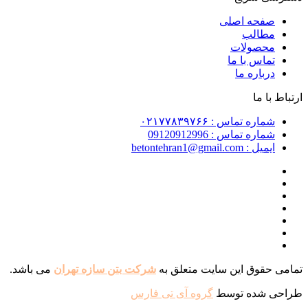
صفحه اصلی
مطالب
محصولات
تماس با ما
درباره ما
ارتباط با ما
شماره تماس : ۰۲۱۷۷۸۳۹۷۶۶
شماره تماس : 09120912996
ایمیل : betontehran1@gmail.com
تمامی حقوق این سایت متعلق به
شرکت بتن سازه تهران
می باشد.
طراحی شده توسط
گروه آی تی فارس